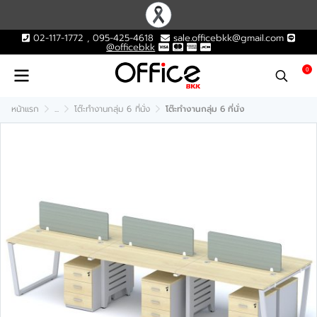
02-117-1772 , 095-425-4618
sale.officebkk@gmail.com
@officebkk
0
หน้าแรก
...
โต๊ะทำงานกลุ่ม 6 ที่นั่ง
โต๊ะทำงานกลุ่ม 6 ที่นั่ง