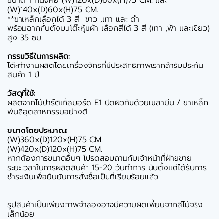
ขนาด 1 ที่นั่งคือ (W)120x(D)60x(H)75 CM. และ
(W)140x(D)60x(H)75 CM.
**ขาเหล็กเลือกได้ 3 สี ขาว ,เทา และ ดำ
พร้อมฉากกั้นตั้งบนโต๊ะหุ้มผ้า เลือกสีได้ 3 สี (เทา ,ฟ้า และเขียว)
สูง 35 ซม.
กรรมวิธีในการผลิต:
โต๊ะทำงานผลิตโดยเครื่องจักรที่มีประสิทธิภาพเรากล้ารับประกัน
สินค้า 1 ปี
วัสดุที่ใช้:
ผลิตจากไม้ปาร์ติเกิ้ลบอร์ด E1 ปิดผิวทับด้วยเมลามีน / ขาเหล็ก
พ่นสีอุตสาหกรรมอย่างดี
ขนาดโดยประมาณ:
(W)360x(D)120x(H)75 CM.
(W)420x(D)120x(H)75 CM.
หากต้องการขนาดอื่นๆ โปรดสอบถามกับเจ้าหน้าที่ฝ่ายขาย
ระยะเวลาในการผลิตสินค้า 15-20 วันทำการ นับตั้งแต่ได้รับการ
ชำระเงินเพื่อยืนยันการสั่งซื้อเป็นที่เรียบร้อยแล้ว
รูปสินค้าเป็นเพียงภาพจำลองอาจมีความผิดเพี้ยนจากสีไม้จริง
เล็กน้อย