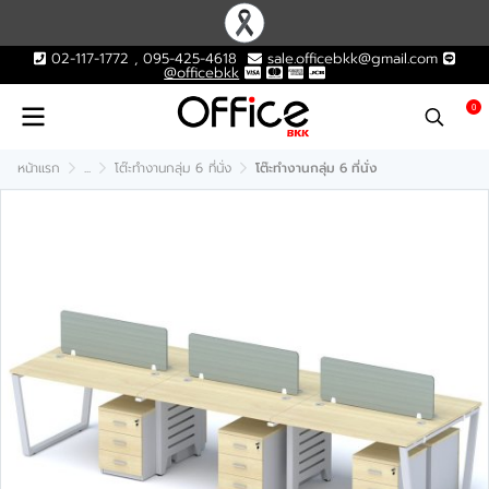
02-117-1772 , 095-425-4618
sale.officebkk@gmail.com
@officebkk
0
หน้าแรก
...
โต๊ะทำงานกลุ่ม 6 ที่นั่ง
โต๊ะทำงานกลุ่ม 6 ที่นั่ง