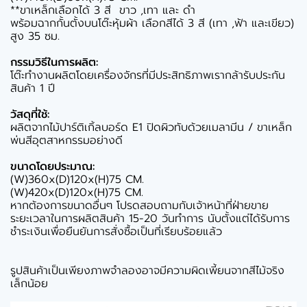
**ขาเหล็กเลือกได้ 3 สี ขาว ,เทา และ ดำ
พร้อมฉากกั้นตั้งบนโต๊ะหุ้มผ้า เลือกสีได้ 3 สี (เทา ,ฟ้า และเขียว)
สูง 35 ซม.
กรรมวิธีในการผลิต:
โต๊ะทำงานผลิตโดยเครื่องจักรที่มีประสิทธิภาพเรากล้ารับประกัน
สินค้า 1 ปี
วัสดุที่ใช้:
ผลิตจากไม้ปาร์ติเกิ้ลบอร์ด E1 ปิดผิวทับด้วยเมลามีน / ขาเหล็ก
พ่นสีอุตสาหกรรมอย่างดี
ขนาดโดยประมาณ:
(W)360x(D)120x(H)75 CM.
(W)420x(D)120x(H)75 CM.
หากต้องการขนาดอื่นๆ โปรดสอบถามกับเจ้าหน้าที่ฝ่ายขาย
ระยะเวลาในการผลิตสินค้า 15-20 วันทำการ นับตั้งแต่ได้รับการ
ชำระเงินเพื่อยืนยันการสั่งซื้อเป็นที่เรียบร้อยแล้ว
รูปสินค้าเป็นเพียงภาพจำลองอาจมีความผิดเพี้ยนจากสีไม้จริง
เล็กน้อย