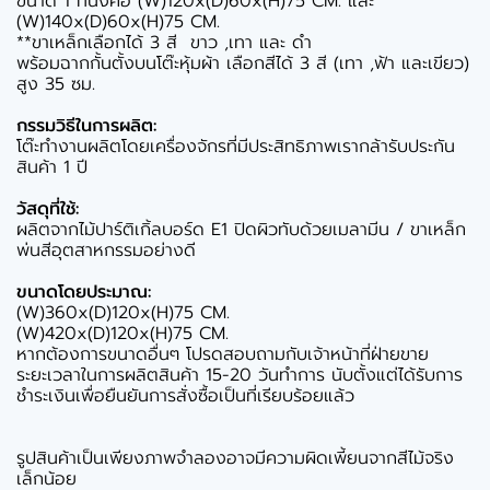
ขนาด 1 ที่นั่งคือ (W)120x(D)60x(H)75 CM. และ
(W)140x(D)60x(H)75 CM.
**ขาเหล็กเลือกได้ 3 สี ขาว ,เทา และ ดำ
พร้อมฉากกั้นตั้งบนโต๊ะหุ้มผ้า เลือกสีได้ 3 สี (เทา ,ฟ้า และเขียว)
สูง 35 ซม.
กรรมวิธีในการผลิต:
โต๊ะทำงานผลิตโดยเครื่องจักรที่มีประสิทธิภาพเรากล้ารับประกัน
สินค้า 1 ปี
วัสดุที่ใช้:
ผลิตจากไม้ปาร์ติเกิ้ลบอร์ด E1 ปิดผิวทับด้วยเมลามีน / ขาเหล็ก
พ่นสีอุตสาหกรรมอย่างดี
ขนาดโดยประมาณ:
(W)360x(D)120x(H)75 CM.
(W)420x(D)120x(H)75 CM.
หากต้องการขนาดอื่นๆ โปรดสอบถามกับเจ้าหน้าที่ฝ่ายขาย
ระยะเวลาในการผลิตสินค้า 15-20 วันทำการ นับตั้งแต่ได้รับการ
ชำระเงินเพื่อยืนยันการสั่งซื้อเป็นที่เรียบร้อยแล้ว
รูปสินค้าเป็นเพียงภาพจำลองอาจมีความผิดเพี้ยนจากสีไม้จริง
เล็กน้อย