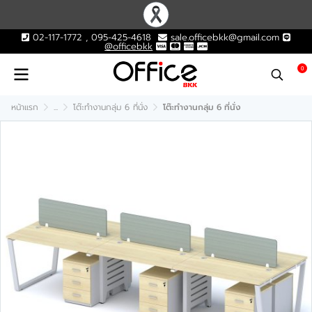
02-117-1772 , 095-425-4618
sale.officebkk@gmail.com
@officebkk
0
หน้าแรก
...
โต๊ะทำงานกลุ่ม 6 ที่นั่ง
โต๊ะทำงานกลุ่ม 6 ที่นั่ง