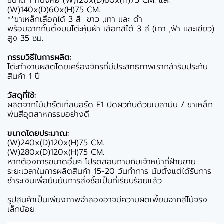
ขนาด 1 ที่นั่งคือ (W)120x(D)60x(H)75 CM. และ
(W)140x(D)60x(H)75 CM.
**ขาเหล็กเลือกได้ 3 สี ขาว ,เทา และ ดำ
พร้อมฉากกั้นตั้งบนโต๊ะหุ้มผ้า เลือกสีได้ 3 สี (เทา ,ฟ้า และเขียว)
สูง 35 ซม.
กรรมวิธีในการผลิต:
โต๊ะทำงานผลิตโดยเครื่องจักรที่มีประสิทธิภาพเรากล้ารับประกัน
สินค้า 1 ปี
วัสดุที่ใช้:
ผลิตจากไม้ปาร์ติเกิ้ลบอร์ด E1 ปิดผิวทับด้วยเมลามีน / ขาเหล็ก
พ่นสีอุตสาหกรรมอย่างดี
ขนาดโดยประมาณ:
(W)240x(D)120x(H)75 CM.
(W)280x(D)120x(H)75 CM.
หากต้องการขนาดอื่นๆ โปรดสอบถามกับเจ้าหน้าที่ฝ่ายขาย
ระยะเวลาในการผลิตสินค้า 15-20 วันทำการ นับตั้งแต่ได้รับการ
ชำระเงินเพื่อยืนยันการสั่งซื้อเป็นที่เรียบร้อยแล้ว
รูปสินค้าเป็นเพียงภาพจำลองอาจมีความผิดเพี้ยนจากสีไม้จริง
เล็กน้อย