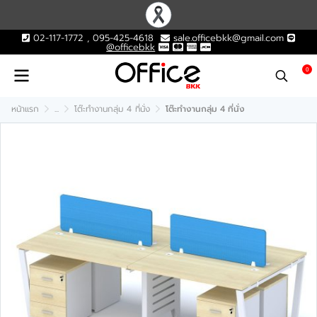
02-117-1772 , 095-425-4618
sale.officebkk@gmail.com
@officebkk
0
หน้าแรก
...
โต๊ะทำงานกลุ่ม 4 ที่นั่ง
โต๊ะทำงานกลุ่ม 4 ที่นั่ง