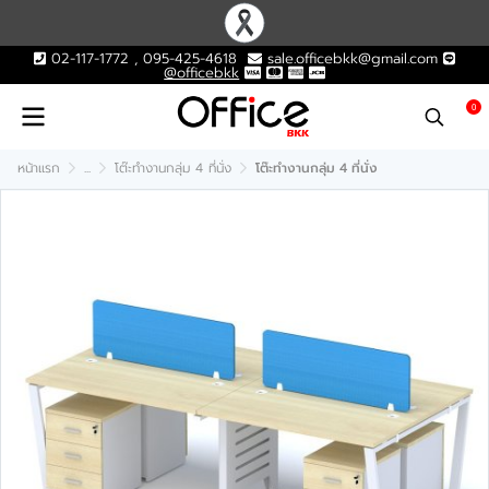
02-117-1772 , 095-425-4618
sale.officebkk@gmail.com
@officebkk
0
หน้าแรก
...
โต๊ะทำงานกลุ่ม 4 ที่นั่ง
โต๊ะทำงานกลุ่ม 4 ที่นั่ง