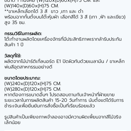
ขนาด 1 ที่นั่งคือ (W)120x(D)60x(H)75 CM. และ
(W)140x(D)60x(H)75 CM.
**ขาเหล็กเลือกได้ 3 สี ขาว ,เทา และ ดำ
พร้อมฉากกั้นตั้งบนโต๊ะหุ้มผ้า เลือกสีได้ 3 สี (เทา ,ฟ้า และเขียว)
สูง 35 ซม.
กรรมวิธีในการผลิต:
โต๊ะทำงานผลิตโดยเครื่องจักรที่มีประสิทธิภาพเรากล้ารับประกัน
สินค้า 1 ปี
วัสดุที่ใช้:
ผลิตจากไม้ปาร์ติเกิ้ลบอร์ด E1 ปิดผิวทับด้วยเมลามีน / ขาเหล็ก
พ่นสีอุตสาหกรรมอย่างดี
ขนาดโดยประมาณ:
(W)240x(D)120x(H)75 CM.
(W)280x(D)120x(H)75 CM.
หากต้องการขนาดอื่นๆ โปรดสอบถามกับเจ้าหน้าที่ฝ่ายขาย
ระยะเวลาในการผลิตสินค้า 15-20 วันทำการ นับตั้งแต่ได้รับการ
ชำระเงินเพื่อยืนยันการสั่งซื้อเป็นที่เรียบร้อยแล้ว
รูปสินค้าเป็นเพียงภาพจำลองอาจมีความผิดเพี้ยนจากสีไม้จริง
เล็กน้อย