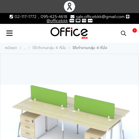
02-117-1772 , 095-425-4618
sale.officebkk@gmail.com
@officebkk
0
หน้าแรก
...
โต๊ะทำงานกลุ่ม 4 ที่นั่ง
โต๊ะทำงานกลุ่ม 4 ที่นั่ง