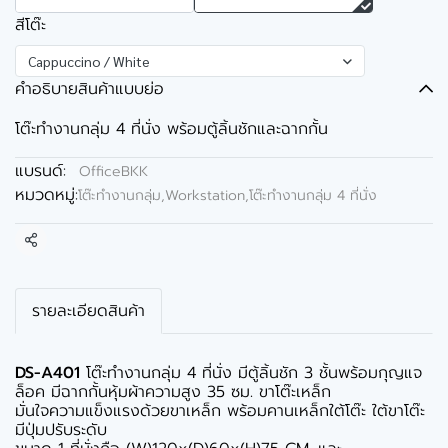
สีโต๊ะ
Cappuccino / White
คำอธิบายสินค้าแบบย่อ
โต๊ะทำงานกลุ่ม 4 ที่นั่ง พร้อมตู้ลิ้นชักและฉากกั้น
แบรนด์:
OfficeBKK
หมวดหมู่:
โต๊ะทำงานกลุ่ม,Workstation
,
โต๊ะทำงานกลุ่ม 4 ที่นั่ง
แชร์
รายละเอียดสินค้า
DS-A401
โต๊ะทำงานกลุ่ม 4 ที่นั่ง มีตู้ลิ้นชัก 3 ชั้นพร้อมกุญแจ
ล็อค มีฉากกั้นหุ้มผ้าความสูง 35 ซม. ขาโต๊ะเหล็ก
มั่นใจความแข็งแรงด้วยขาเหล็ก พร้อมคานเหล็กใต้โต๊ะ ใต้ขาโต๊ะ
มีปุ่มปรับระดับ