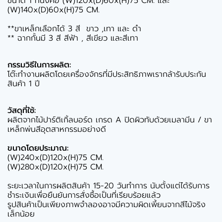
ขนาด 1 ที่นั่งคือ (W)120x(D)60x(H)75 CM. และ
(W)140x(D)60x(H)75 CM.
**ขาเหล็กเลือกได้ 3 สี ขาว ,เทา และ ดำ
** ฉากกั้นมี 3 สี สีฟ้า , สีเขียว และสีเทา
กรรมวิธีในการผลิต:
โต๊ะทำงานผลิตโดยเครื่องจักรที่มีประสิทธิภาพเรากล้ารับประกัน
สินค้า 1 ปี
วัสดุที่ใช้:
ผลิตจากไม้ปาร์ติเกิ้ลบอร์ด เกรด A ปิดผิวทับด้วยเมลามีน / ขา
เหล็กพ่นสีอุตสาหกรรมอย่างดี
ขนาดโดยประมาณ:
(W)240x(D)120x(H)75 CM.
(W)280x(D)120x(H)75 CM.
ระยะเวลาในการผลิตสินค้า 15-20 วันทำการ นับตั้งแต่ได้รับการ
ชำระเงินเพื่อยืนยันการสั่งซื้อเป็นที่เรียบร้อยแล้ว
รูปสินค้าเป็นเพียงภาพจำลองอาจมีความผิดเพี้ยนจากสีไม้จริง
เล็กน้อย