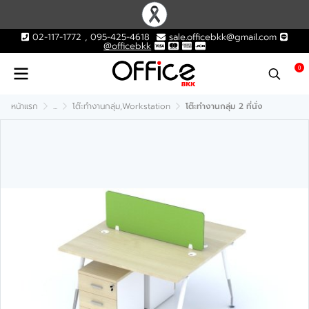
02-117-1772 , 095-425-4618
sale.officebkk@gmail.com
@officebkk
0
หน้าแรก
...
โต๊ะทำงานกลุ่ม,Workstation
โต๊ะทำงานกลุ่ม 2 ที่นั่ง