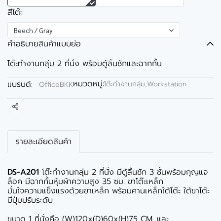
สีโต๊ะ
Beech / Gray
คำอธิบายสินค้าแบบย่อ
โต๊ะทำงานกลุ่ม 2 ที่นั่ง พร้อมตู้ลิ้นชักและฉากกั้น
หมวดหมู่:
แบรนด์:
โต๊ะทำงานกลุ่ม,Workstation
OfficeBKK
แชร์
รายละเอียดสินค้า
DS-A201
โต๊ะทำงานกลุ่ม 2 ที่นั่ง มีตู้ลิ้นชัก 3 ชั้นพร้อมกุญแจ
ล็อค มีฉากกั้นหุ้มผ้าความสูง 35 ซม. ขาโต๊ะเหล็ก
มั่นใจความแข็งแรงด้วยขาเหล็ก พร้อมคานเหล็กใต้โต๊ะ ใต้ขาโต๊ะ
มีปุ่มปรับระดับ
ขนาด 1 ที่นั่งคือ (W)120x(D)60x(H)75 CM. และ