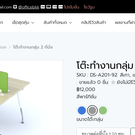
โปรโมชั่น
โชว์รูม
ail.com
@officebkk
รก
เซ็ตสุดคุ้ม
สินค้าทั้งหมด
คลิปรีวิวสินค้า
ผลงานที่ผ่
tion
โต๊ะทำงานกลุ่ม 2 ที่นั่ง
โต๊ะทำงานกลุ่ม 
SKU : DS-A201-92
สีเทา, 
ขายแล้ว 0 ชิ้น
ยังไม่มีรี
฿12,000
สีพาร์ทิชั่น
ขนาดโต๊ะกลุ่ม
ขนาดต่อที่นั่ง 120 ซม.