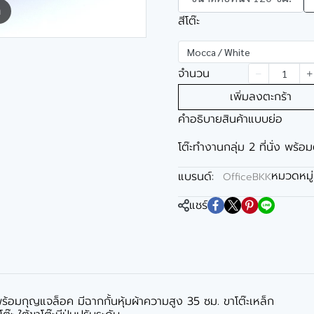
m
สีโต๊ะ
Mocca / White
จำนวน
เพิ่มลงตะกร้า
คำอธิบายสินค้าแบบย่อ
โต๊ะทำงานกลุ่ม 2 ที่นั่ง พร้อม
หมวดหมู่
แบรนด์:
OfficeBKK
แชร์
ชั้นพร้อมกุญแจล็อค มีฉากกั้นหุ้มผ้าความสูง 35 ซม. ขาโต๊ะเหล็ก