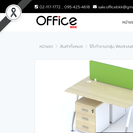
02-117-1772 , 095-425-4618
sale.officebkk@gm
หน้าแ
หน้าแรก
สินค้าทั้งหมด
โต๊ะทำงานกลุ่ม,Worksta