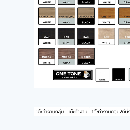
โต๊ะทำงานกลุ่ม
โต๊ะทำงาน
โต๊ะทำงานกลุ่ม2ที่นั่