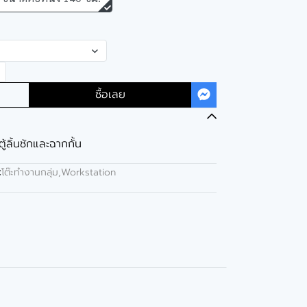
ซื้อเลย
ตู้ลิ้นชักและฉากกั้น
:
โต๊ะทำงานกลุ่ม,Workstation