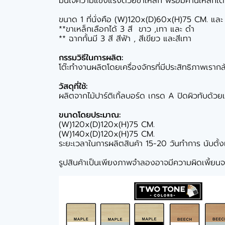
มั่นใจความแข็งแรงด้วยขาเหล็ก พร้อมคานเหล็กใต้โต๊
ขนาด 1 ที่นั่งคือ (W)120x(D)60x(H)75 CM. แ
**ขาเหล็กเลือกได้ 3 สี ขาว ,เทา และ ดำ
** ฉากกั้นมี 3 สี สีฟ้า , สีเขียว และสีเทา
กรรมวิธีในการผลิต:
โต๊ะทำงานผลิตโดยเครื่องจักรที่มีประสิทธิภาพเรากล้
วัสดุที่ใช้:
ผลิตจากไม้ปาร์ติเกิ้ลบอร์ด เกรด A ปิดผิวทับด้ว
ขนาดโดยประมาณ:
(W)120x(D)120x(H)75 CM.
(W)140x(D)120x(H)75 CM.
ระยะเวลาในการผลิตสินค้า 15-20 วันทำการ นับตั้งแต่
รูปสินค้าเป็นเพียงภาพจำลองอาจมีความผิดเพี้ยนจา