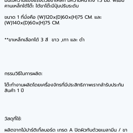
มั่นใจความแข็งแรงด้วยขาเหล็ก มีความหนาถึง 1.5 มม. พร้อม
คานเหล็กใต้โต๊ะ ใต้ขาโต๊ะมีปุ่มปรับระดับ
ขนาด 1 ที่นั่งคือ (W)120x(D)60x(H)75 CM. และ
(W)140x(D)60x(H)75 CM.
**ขาเหล็กเลือกได้ 3 สี ขาว ,เทา และ ดำ
กรรมวิธีในการผลิต:
โต๊ะทำงานผลิตโดยเครื่องจักรที่มีประสิทธิภาพเรากล้ารับประกัน
สินค้า 1 ปี
วัสดุที่ใช้:
ผลิตจากไม้ปาร์ติเกิ้ลบอร์ด เกรด A ปิดผิวทับด้วยเมลามีน / ขา