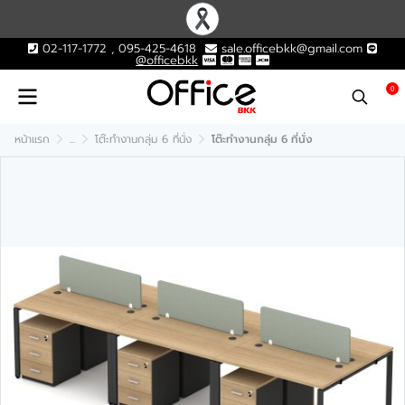
02-117-1772 , 095-425-4618
sale.officebkk@gmail.com
@officebkk
0
หน้าแรก
...
โต๊ะทำงานกลุ่ม 6 ที่นั่ง
โต๊ะทำงานกลุ่ม 6 ที่นั่ง