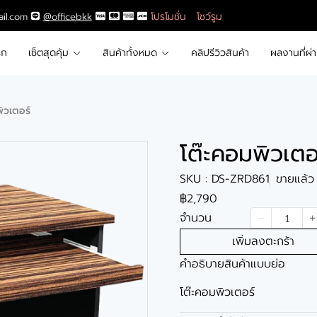
โปรโมชั่น
โชว์รูม
ail.com
@officebkk
รก
เซ็ตสุดคุ้ม
สินค้าทั้งหมด
คลิปรีวิวสินค้า
ผลงานที่ผ่
ิวเตอร์
โต๊ะคอมพิวเตอ
SKU : DS-ZRD861
ขายแล้ว 
฿2,790
จำนวน
เพิ่มลงตะกร้า
คำอธิบายสินค้าแบบย่อ
โต๊ะคอมพิวเตอร์