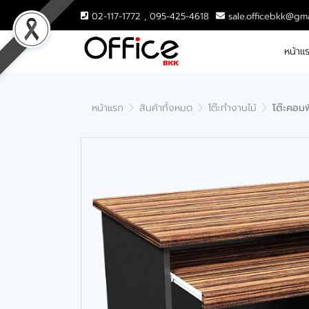
02-117-1772 , 095-425-4618
sale.officebkk@gm
หน้าแ
หน้าแรก
สินค้าทั้งหมด
โต๊ะทำงานไม้
โต๊ะคอมพ