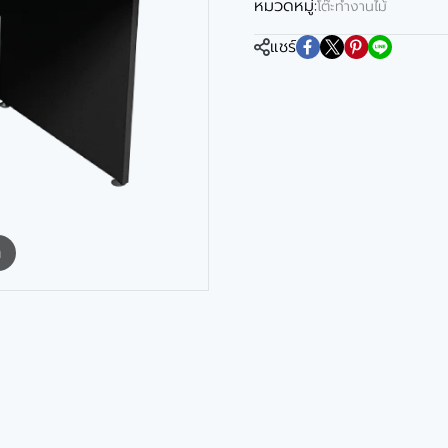
หมวดหมู่:
โต๊ะทำงานไม้
แชร์
m