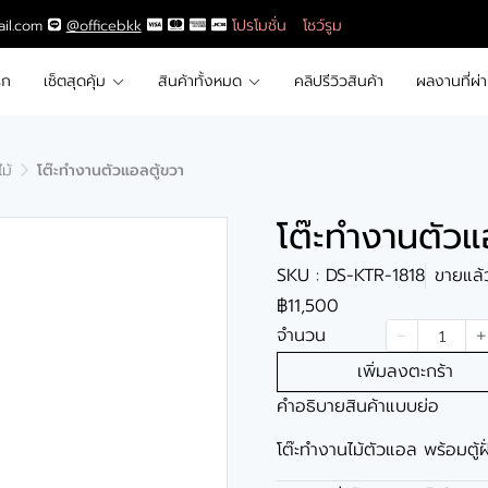
โปรโมชั่น
โชว์รูม
ail.com
@officebkk
รก
เซ็ตสุดคุ้ม
สินค้าทั้งหมด
คลิปรีวิวสินค้า
ผลงานที่ผ่
ม้
โต๊ะทำงานตัวแอลตู้ขวา
โต๊ะทำงานตัวแ
SKU : DS-KTR-1818
ขายแล้ว
฿11,500
จำนวน
เพิ่มลงตะกร้า
คำอธิบายสินค้าแบบย่อ
โต๊ะทำงานไม้ตัวแอล พร้อมตู้