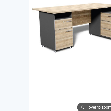
⚲
Hover to zoo