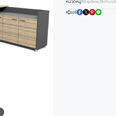
หมวดหมู่:
โต๊ะผู้บริหาร
,
โต๊ะทำงานไ
แชร์
m