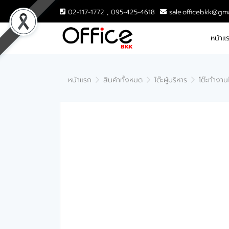
02-117-1772 , 095-425-4618
sale.officebkk@gm
หน้าแ
หน้าแรก
สินค้าทั้งหมด
โต๊ะผู้บริหาร
โต๊ะทำงานไ