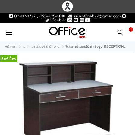
02-117-1772 , 095-425-4618
sale.officebkk@gmail.com
@officebkk
0
หน้าแรก
...
เคาร์เตอร์สำนักงาน
โต๊ะเคาน์เตอร์ไม้สำเร็จรูป RECEPTION รุ่น CT-121
สินค้าใหม่