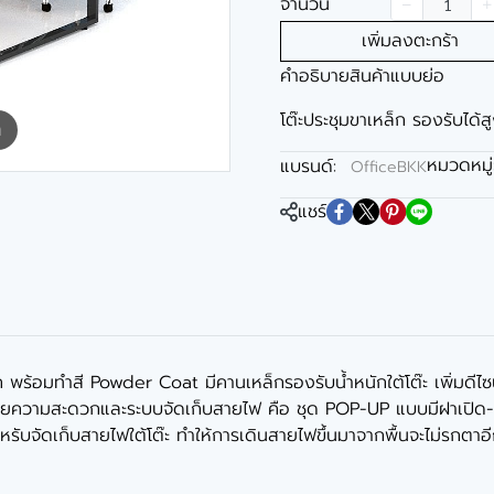
จำนวน
เพิ่มลงตะกร้า
คำอธิบายสินค้าแบบย่อ
โต๊ะประชุมขาเหล็ก รองรับได้สู
m
หมวดหมู่
แบรนด์:
OfficeBKK
แชร์
ก พร้อมทำสี Powder Coat มีคานเหล็กรองรับน้ำหนักใต้โต๊ะ เพิ่มดีไ
ำนวยความสะดวกและระบบจัดเก็บสายไฟ คือ ชุด POP-UP แบบมีฝาเปิด-
ำหรับจัดเก็บสายไฟใต้โต๊ะ ทำให้การเดินสายไฟขึ้นมาจากพื้นจะไม่รกตาอ