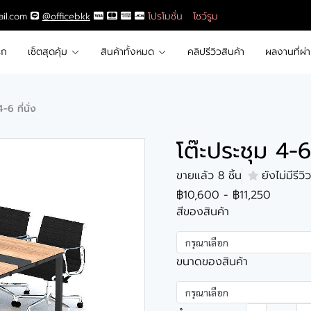
โปรโมชั่น
โชว์รูม
ail.com
@officebkk
รก
เซ็ตสุดคุ้ม
สินค้าทั้งหมด
คลิปรีวิวสินค้า
ผลงานที่ผ่
-6 ที่นั่ง
โต๊ะประชุม 4-6 ท
ขายแล้ว 8 ชิ้น
ยังไม่มีรีวิว
฿10,600
-
฿11,250
สีของสินค้า
กรุณาเลือก
ขนาดของสินค้า
กรุณาเลือก