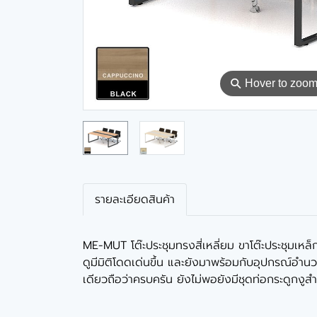
⚲
Hover to zoo
รายละเอียดสินค้า
ME-MUT โต๊ะประชุมทรงสี่เหลี่ยม ขาโต๊ะประชุมเหล็
ดูมีมิติโดดเด่นขึ้น และยังมาพร้อมกับอุปกรณ์อ
เดียวถือว่าครบครัน ยังไม่พอยังมีชุดท่อกระดูกงูส