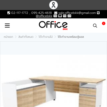
02-117-1772 , 095-425-4618
sale.officebkk@gmail.com
@officebkk
0
หน้าแรก
สินค้าทั้งหมด
โต๊ะทำงานไม้
โต๊ะทำงานพร้อมตู้แอล