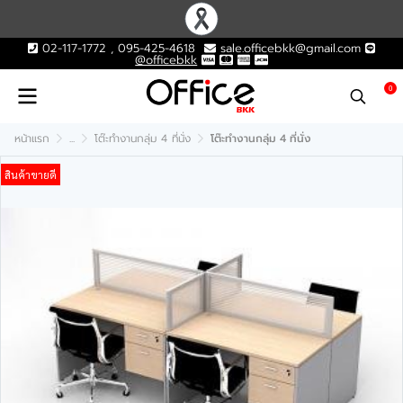
02-117-1772 , 095-425-4618
sale.officebkk@gmail.com
@officebkk
0
หน้าแรก
...
โต๊ะทำงานกลุ่ม 4 ที่นั่ง
โต๊ะทำงานกลุ่ม 4 ที่นั่ง
สินค้าขายดี