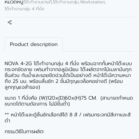
หมวดหมู่:
โต๊ะทำงานขายดี
,
โต๊ะทำงานกลุ่ม,Workstation
,
โต๊ะทำงานกลุ่ม 4 ที่นั่ง
แชร์
Product description
NOVA 4-2G โต๊ะทำงานกลุ่ม 4 ที่นั่ง พร้อมฉากกั้นหน้าโต๊ะแบบ
กระจกขัดลาย เฟรมทำจากอลูมิเนียม โต๊ะผลิตจากไม้เมลามีนทุก
ชิ้นส่วน กันน้ำและรอยขีดข่วนได้เป็นอย่างดี หน้าโต๊ะมีความหนา
ถึง 25 มม. พร้อมลิ้นชัก 2 ชั้นมีกุญแจล็อคอย่างดี (พร้อม
ลูกกุญแจสำรอง)
ขนาด 1 ที่นั่งคือ (W)120x(D)60x(H)75 CM. (สามารถกำหนด
ขนาดได้ตามต้องการ ไม่มีขั้นต่ำ)
** หน้าโต๊ะและตู้ลิ้นชักเลือกสีได้ 8 สี / เฟรมกระจกมีสีเทาและสี
ดำ
กรรมวิธีในการผลิต: