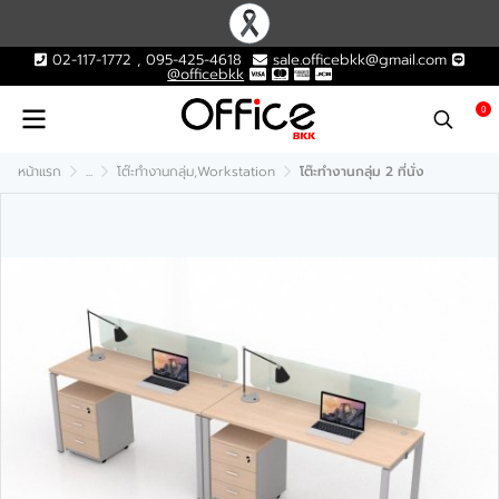
02-117-1772 , 095-425-4618
sale.officebkk@gmail.com
@officebkk
0
หน้าแรก
...
โต๊ะทำงานกลุ่ม,Workstation
โต๊ะทำงานกลุ่ม 2 ที่นั่ง