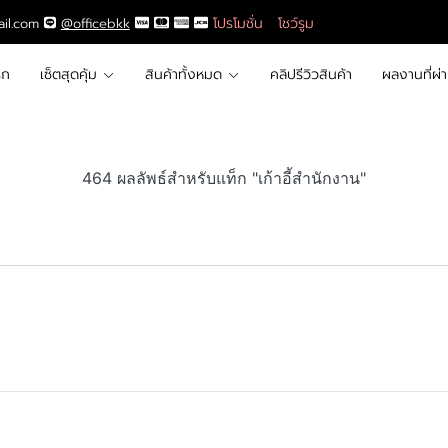
โปรโมชั่น
โชว์รูม
ail.com
@officebkk
รก
เซ็ตสุดคุ้ม
สินค้าทั้งหมด
คลิปรีวิวสินค้า
ผลงานที่ผ่
464 ผลลัพธ์สำหรับแท็ก "เก้าอี้สำนักงาน"