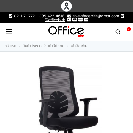
02-117-1772 , 095-425-4618
sale.officebkk@gmail.com
@officebkk
0
หน้าแรก
สินค้าทั้งหมด
เก้าอี้ทำงาน
เก้าอี้ตาข่าย