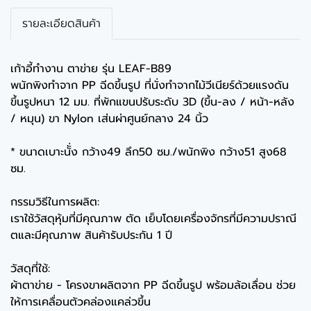
รายละเอียดสินค้า
เก้าอี้ทำงาน ตาข่าย รุ่น LEAF-B89
พนักพิงทำจาก PP ฉีดขึ้นรูป ที่นั่งทำจากไม้วีเนียร์ด้วยแรงดัน
ขึ้นรูปหนา 12 มม. ที่พักแขนปรับระดับ 3D (ขึ้น-ลง / หน้า-หลัง
/ หมุน) ขา Nylon เส่นผ่าศูนย์กลาง 24 นิ้ว
* ขนาดเบาะนัั่ง กว้าง49 ลึก50 ซม./พนักพิง กว้าง51 สูง68
ซม.
กรรมวิธีในการผลิต:
เราใช้วัสดุหุ้มที่มีคุณภาพ ตัด เย็บโดยเครื่องจักรที่มีความปราณี
ตและมีคุณภาพ สินค้ารับประกัน 1 ปี
วัสดุที่ใช้:
ผ้าตาข่าย - โครงขาผลิตจาก PP ฉีดขึ้นรูป พร้อมล้อเลื่อน ช่วย
ให้การเคลื่อนตัวคล่องแคล่วขึ้น