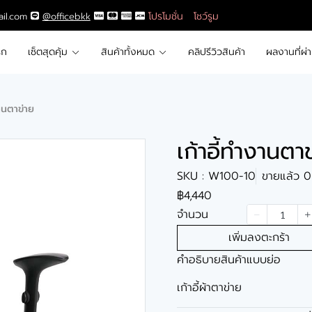
โปรโมชั่น
โชว์รูม
ail.com
@officebkk
รก
เซ็ตสุดคุ้ม
สินค้าทั้งหมด
คลิปรีวิวสินค้า
ผลงานที่ผ่
งานตาข่าย
เก้าอี้ทำงานตา
SKU : W100-10
ขายแล้ว 0 
฿4,440
จำนวน
เพิ่มลงตะกร้า
คำอธิบายสินค้าแบบย่อ
เก้าอี้ผ้าตาข่าย