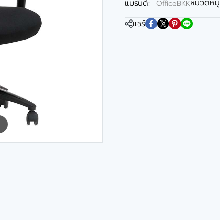
หมวดหมู่
แบรนด์:
OfficeBKK
แชร์
m