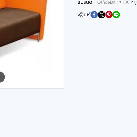
หมวดหมู่
แบรนด์:
OfficeBKK
แชร์
m