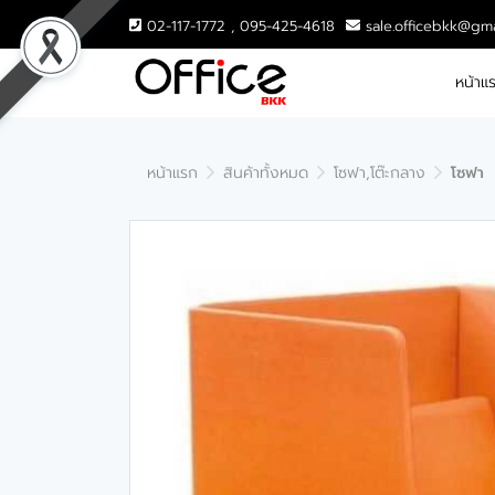
02-117-1772 , 095-425-4618
sale.officebkk@gm
หน้าแ
หน้าแรก
สินค้าทั้งหมด
โซฟา,โต๊ะกลาง
โซฟา