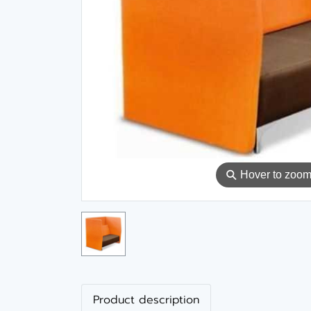
⚲
Hover to zoo
Product description