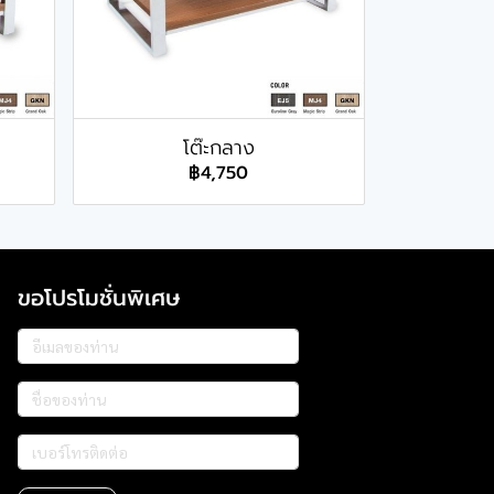
โต๊ะกลาง
฿4,750
ขอโปรโมชั่นพิเศษ