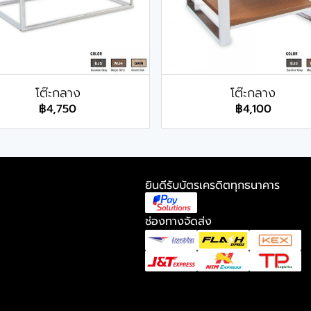
โต๊ะกลาง
โต๊ะกลาง
฿4,750
฿4,100
ยินดีรับบัตรเครดิตทุกธนาคาร
ช่องทางจัดส่ง