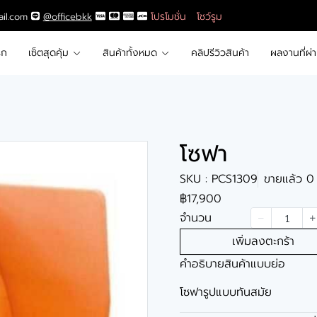
โปรโมชั่น
โชว์รูม
ail.com
@officebkk
รก
เซ็ตสุดคุ้ม
สินค้าทั้งหมด
คลิปรีวิวสินค้า
ผลงานที่ผ่
โซฟา
SKU : PCS1309
ขายแล้ว 0 
฿17,900
จำนวน
เพิ่มลงตะกร้า
คำอธิบายสินค้าแบบย่อ
โซฟารูปแบบทันสมัย